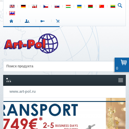
0
www.art-pol.ru