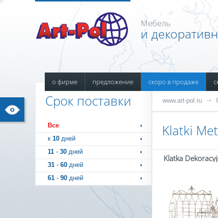
Мебель
и декоратив
о фирме
предложение
скоро в продаже
с
Срок поставки
www.art-pol.ru
Все
Klatki Me
к
10
дней
11
-
30
дней
Klatka Dekoracyj
31
-
60
дней
61
-
90
дней