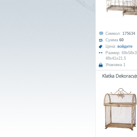
Символ:
175634
Сумма
60
Цена:
войдите
Размер: 69x58x3
48x41x21,5
Упаковка 1
Klatka Dekoracyjn