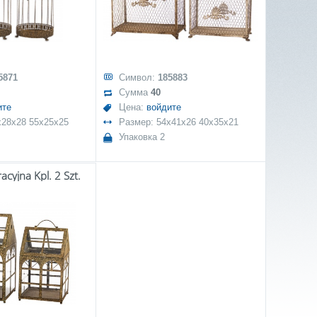
5871
Символ:
185883
Сумма
40
ите
Цена:
войдите
x28x28 55x25x25
Размер: 54x41x26 40x35x21
Упаковка 2
acyjna Kpl. 2 Szt.