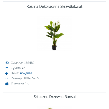
Roślina Dekoracyjna Skrzydłokwiat
Символ:
186480
Сумма
72
Цена:
войдите
Размер: 108x65x65
Упаковка 4 6
Sztuczne Drzewko Bonsai