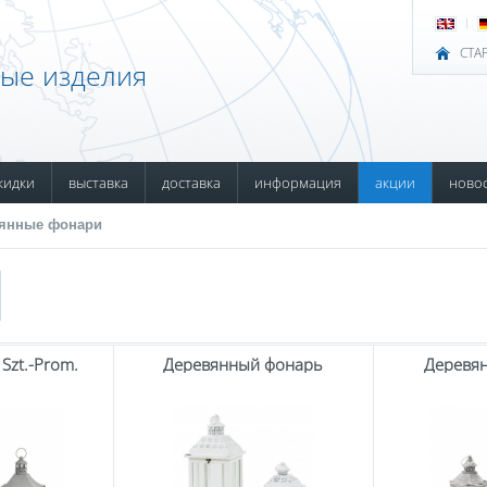
СТА
ные изделия
кидки
выставка
доставка
информация
акции
ново
янные фонари
 Szt.-Prom.
Деревянный фонарь
Деревя