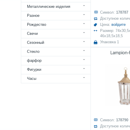
Металлические изделия
Символ:
178787
Разное
Доступное коли
Рождество
Цена:
войдите
Размер: 74x30,5
Свечи
46x18,5x18,5
Упаковка 1
Сезонный
Стекло
Lampion-
фарфор
Фигурки
Часы
Символ:
178790
Доступное коли