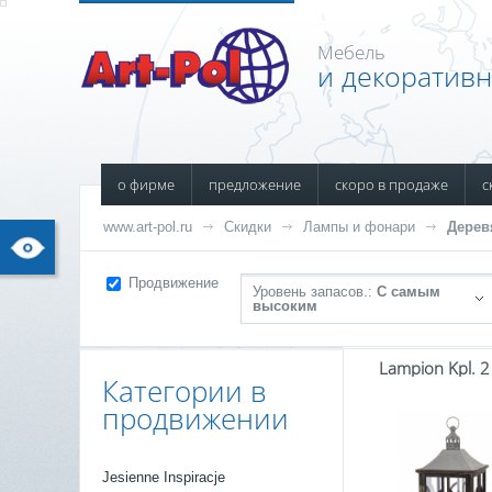
Мебель
и декоратив
о фирме
предложение
скоро в продаже
с
www.art-pol.ru
Скидки
Лампы и фонари
Дерев
Продвижение
Уровень запасов.:
С самым
высоким
Lampion Kpl. 2
Категории в
продвижении
Jesienne Inspiracje