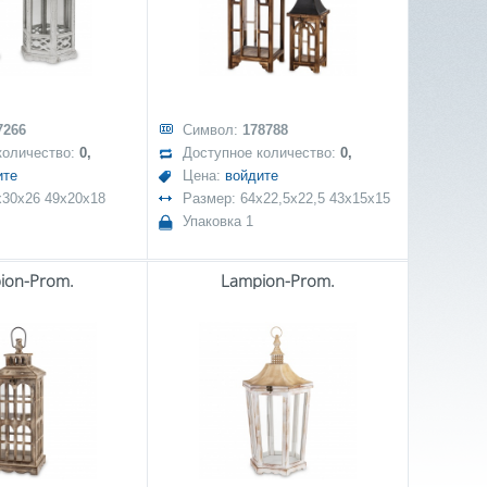
7266
Символ:
178788
количество:
0,
Доступное количество:
0,
ите
Цена:
войдите
x30x26 49x20x18
Размер: 64x22,5x22,5 43x15x15
Упаковка 1
ion-Prom.
Lampion-Prom.