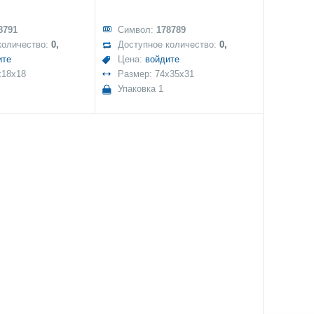
8791
Символ:
178789
количество:
0,
Доступное количество:
0,
ите
Цена:
войдите
x18x18
Размер: 74x35x31
Упаковка 1