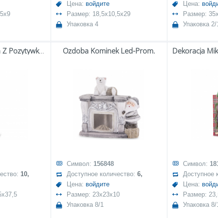
Цена:
войдите
Цена:
войд
,5x9
Размер: 18,5x10,5x29
Размер: 35
Упаковка 4
Упаковка 2/
Dekoracja Latarnia Z Pozytywką Led
Ozdoba Kominek Led-Prom.
Символ:
156848
Символ:
18
чество:
10,
Доступное количество:
6,
Доступное 
Цена:
войдите
Цена:
войд
5x37,5
Размер: 23x23x10
Размер: 23,
Упаковка 8/1
Упаковка 8/