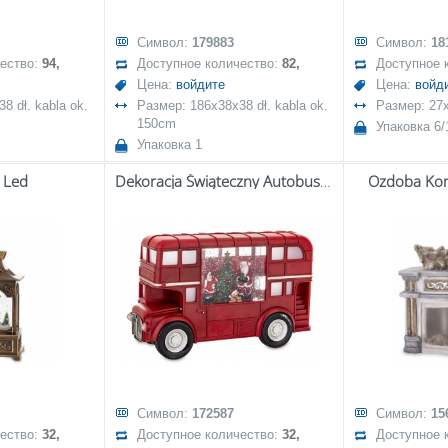
Символ:
179883
Символ:
18
чество:
94,
Доступное количество:
82,
Доступное 
Цена:
войдите
Цена:
войд
8 dł. kabla ok.
Размер: 186x38x38 dł. kabla ok.
Размер: 27
150cm
Упаковка 6/
Упаковка 1
 Led
Dekoracja Świąteczny Autobus Z Pozytywką Led
Ozdoba Kom
Символ:
172587
Символ:
15
чество:
32,
Доступное количество:
32,
Доступное 