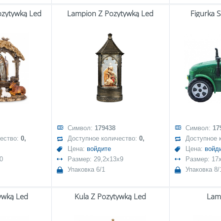
ozytywką Led
Lampion Z Pozytywką Led
Figurka 
Символ:
179438
Символ:
17
чество:
0,
Доступное количество:
0,
Доступное 
Цена:
войдите
Цена:
войд
0
Размер: 29,2x13x9
Размер: 17
Упаковка 6/1
Упаковка 8/
ywką Led
Kula Z Pozytywką Led
Lam