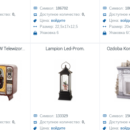
Символ:
186702
Символ:
18
чество:
0,
Доступное количество:
0,
Доступное 
Цена:
войдите
Цена:
войд
Размер: 22,5x17x12,5
Размер: 20
Упаковка 6
Упаковка 6/
Dekoracja Mikołaj W Telewizorze Z Pozytywką Led
Lampion Led-Prom.
Ozdoba Kom
Символ:
133329
Символ:
15
чество:
0,
Доступное количество:
0,
Доступное 
Цена:
войдите
Цена:
войд