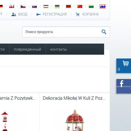
РТ
ВХОД
РЕГИСТРАЦИЯ
КОРЗИНА
сти
поврежденный
контакты
0
Dekoracja Latarnia Z Pozytywką Led
Dekoracja Mikołaj W Kuli Z Pozytywką Led