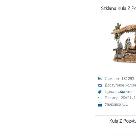
Szklana Kula Z P
Символ:
181293
Доступное коли
Цена:
войдите
Размер: 20x21x1
Упаковка 6/1
Kula Z Pozyt