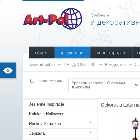
Мебель
и декоратив
о фирме
предложение
скоро в продаже
с
www.art-pol.ru
ПРЕДЛОЖЕНИЕ
Рождество
Св
Продвижение
Уровень запасов.:
С самым
высоким
Jesienne Inspiracje
Kolekcja Halloween
Rośliny Sztuczne
Зеркала