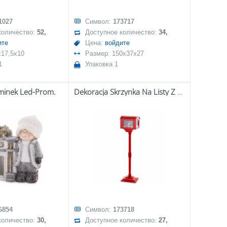
1027
Символ:
173717
количество:
52,
Доступное количество:
34,
ите
Цена:
войдите
x17,5x10
Размер: 150x37x27
1
Упаковка 1
inek Led-Prom.
Dekoracja Skrzynka Na Listy Z Pozytywką Led
6854
Символ:
173718
количество:
30,
Доступное количество:
27,