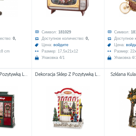
Символ:
181029
Символ:
18
чество:
0,
Доступное количество:
0,
Доступное 
Цена:
войдите
Цена:
войд
x8 cm
Размер: 17,5x21x12
Размер: 22
Упаковка 4/1
Упаковка 4/
Dekoracja Sklep Z Pozytywką Led
Dekoracja Sklep Z Pozytywką Led
Szklana Kul