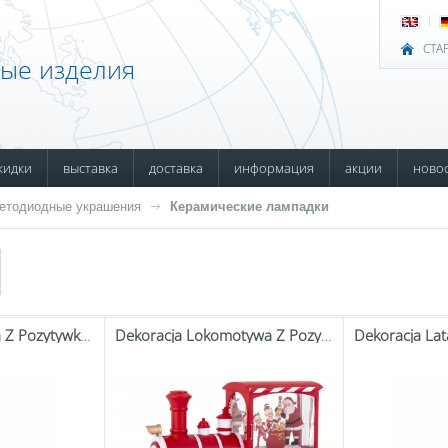
СТА
ные изделия
кидки
выставка
доставка
информация
акции
ново
етодиодные украшения
Керамические лампадки
Dekoracja Latarnia Z Pozytywką Led
Dekoracja Lokomotywa Z Pozytywką Led