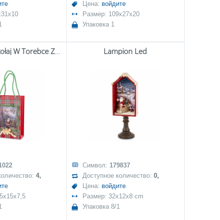
ите
Цена:
войдите
x31x10
Размер: 109x27x20
1
Упаковка 1
Dekoracja Mikołaj W Torebce Z Pozytywką Led
Lampion Led
1022
Символ:
179837
количество:
4,
Доступное количество:
0,
ите
Цена:
войдите
5x15x7,5
Размер: 32x12x8 cm
1
Упаковка 8/1