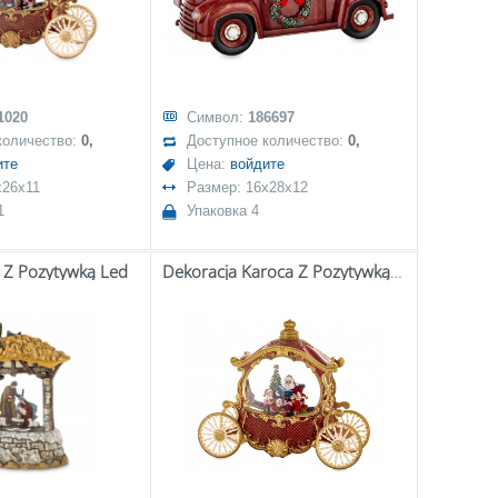
1020
Символ:
186697
количество:
0,
Доступное количество:
0,
ите
Цена:
войдите
x26x11
Размер: 16x28x12
1
Упаковка 4
a Z Pozytywką Led
Dekoracja Karoca Z Pozytywką Led