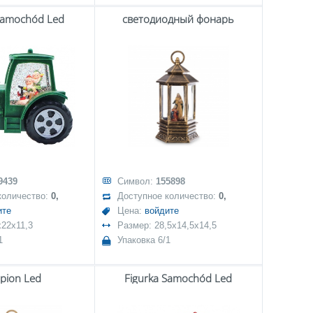
Samochód Led
светодиодный фонарь
9439
Символ:
155898
количество:
0,
Доступное количество:
0,
ите
Цена:
войдите
x22x11,3
Размер: 28,5x14,5x14,5
1
Упаковка 6/1
pion Led
Figurka Samochód Led