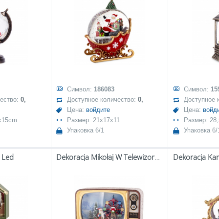
Символ:
186083
Символ:
15
чество:
0,
Доступное количество:
0,
Доступное 
Цена:
войдите
Цена:
войд
7x15cm
Размер: 21x17x11
Размер: 28,
Упаковка 6/1
Упаковка 6/
 Led
Dekoracja Mikołaj W Telewizorze Z Pozytywką Led