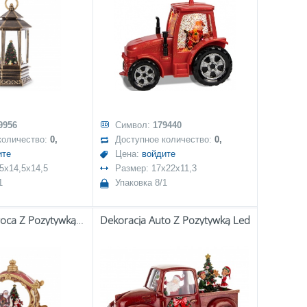
9956
Символ:
179440
количество:
0,
Доступное количество:
0,
ите
Цена:
войдите
5x14,5x14,5
Размер: 17x22x11,3
1
Упаковка 8/1
Dekoracja Karoca Z Pozytywką Led
Dekoracja Auto Z Pozytywką Led