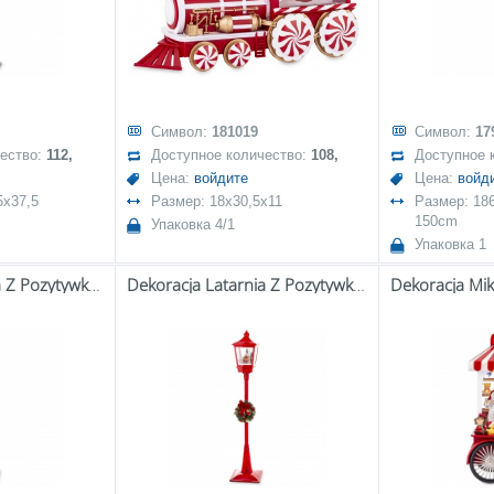
Символ:
181019
Символ:
17
чество:
112,
Доступное количество:
108,
Доступное 
Цена:
войдите
Цена:
войд
5x37,5
Размер: 18x30,5x11
Размер: 186
150cm
Упаковка 4/1
Упаковка 1
Dekoracja Latarnia Z Pozytywką Led
Dekoracja Latarnia Z Pozytywką Led