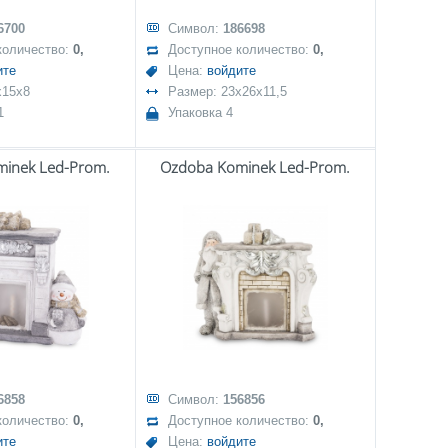
6700
Символ:
186698
количество:
0,
Доступное количество:
0,
ите
Цена:
войдите
x15x8
Размер: 23x26x11,5
1
Упаковка 4
inek Led-Prom.
Ozdoba Kominek Led-Prom.
6858
Символ:
156856
количество:
0,
Доступное количество:
0,
ите
Цена:
войдите