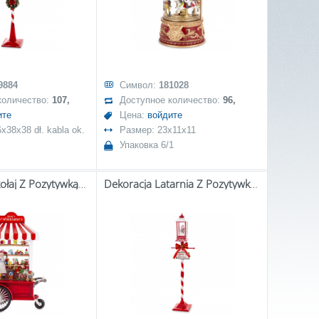
9884
Символ:
181028
количество:
107,
Доступное количество:
96,
ите
Цена:
войдите
x38x38 dł. kabla ok.
Размер: 23x11x11
Упаковка 6/1
Dekoracja Mikołaj Z Pozytywką Led
Dekoracja Latarnia Z Pozytywką Led