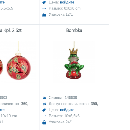
ите
Цена:
войдите
5,5x5,5
Размер: 8x8x8 cm
Упаковка 12/1
 Kpl. 2 Szt.
Bombka
9903
Символ:
146638
количество:
360,
Доступное количество:
350,
ите
Цена:
войдите
x10x10 cm
Размер: 10x6,5x6
/1
Упаковка 24/1