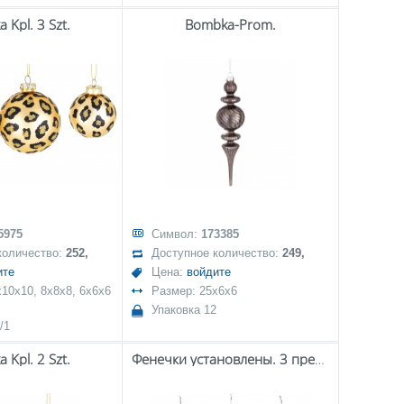
 Kpl. 3 Szt.
Bombka-Prom.
5975
Символ:
173385
количество:
252,
Доступное количество:
249,
ите
Цена:
войдите
10x10, 8x8x8, 6x6x6
Размер: 25x6x6
Упаковка 12
/1
 Kpl. 2 Szt.
Фенечки установлены. 3 предмета