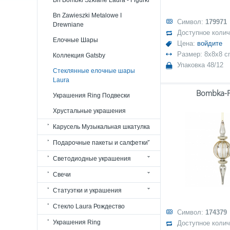
Bn Bombki Szklane Laura - Figurki
Bn Zawieszki Metalowe I
Символ:
179971
Drewniane
Доступное коли
Елочные Шары
Цена:
войдите
Размер: 8x8x8 
Коллекция Gatsby
Упаковка 48/12
Стеклянные елочные шары
Laura
Bombka-
Украшения Ring Подвески
Хрустальные украшения
Карусель Музыкальная шкатулка
Подарочные пакеты и салфетки
Светодиодные украшения
Свечи
Статуэтки и украшения
Стекло Laura Рождество
Символ:
174379
Украшения Ring
Доступное коли