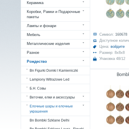
Керамика
Коробки, Рамки и Подарочные
пакеты
Лампы и фонари
Символ:
160678
Мебель
Доступное коли
Металлические изделия
Цена:
войдите
Разное
Размер: 8x8x8
Упаковка 48/12
Рождество
Bn Figurki Domki I Kamieniczki
Bomb
Lampiony Witrażowe Led
Б.Н. Совы
Веточки, елки и аксессуары
Елочные шары и елочные
украшения
Bn Bombki Szklane Delhi