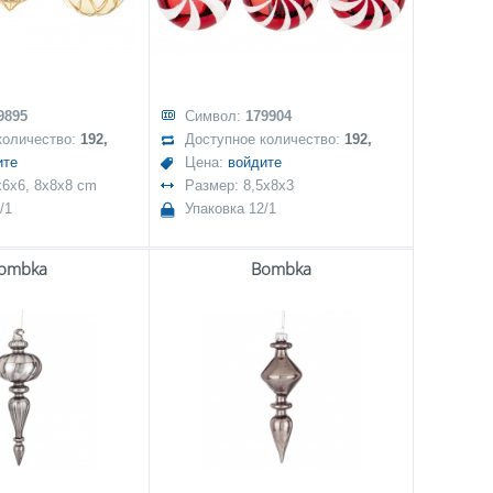
9895
Символ:
179904
количество:
192,
Доступное количество:
192,
ите
Цена:
войдите
x6x6, 8x8x8 cm
Размер: 8,5x8x3
/1
Упаковка 12/1
ombka
Bombka