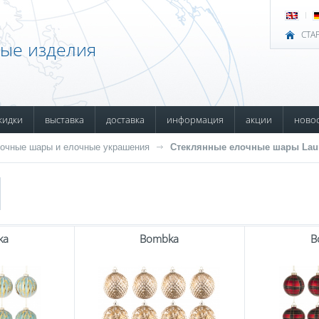
СТА
ные изделия
кидки
выставка
доставка
информация
акции
ново
очные шары и елочные украшения
Стеклянные елочные шары Lau
ka
Bombka
B