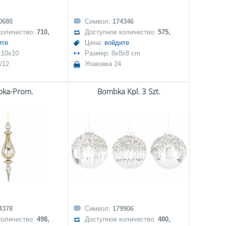
0680
Символ:
174346
количество:
710,
Доступное количество:
575,
ите
Цена:
войдите
x10x10
Размер: 8x8x8 cm
/12
Упаковка 24
ka-Prom.
Bombka Kpl. 3 Szt.
4378
Символ:
179906
количество:
498,
Доступное количество:
480,