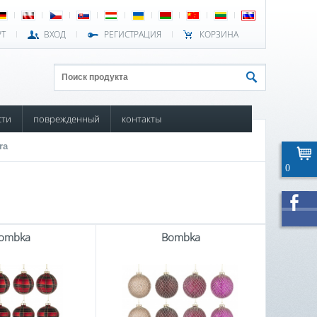
РТ
ВХОД
РЕГИСТРАЦИЯ
КОРЗИНА
сти
поврежденный
контакты
ra
0
ombka
Bombka