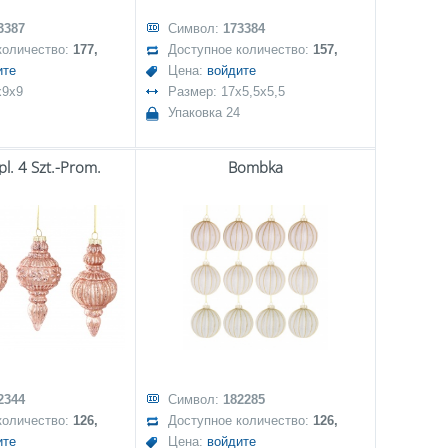
3387
Символ:
173384
количество:
177,
Доступное количество:
157,
ите
Цена:
войдите
x9x9
Размер: 17x5,5x5,5
Упаковка 24
l. 4 Szt.-Prom.
Bombka
2344
Символ:
182285
количество:
126,
Доступное количество:
126,
ите
Цена:
войдите