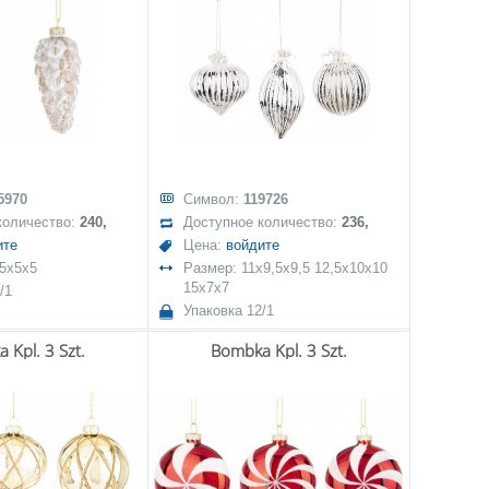
5970
Символ:
119726
количество:
240,
Доступное количество:
236,
ите
Цена:
войдите
,5x5x5
Размер: 11x9,5x9,5 12,5x10x10
15x7x7
/1
Упаковка 12/1
 Kpl. 3 Szt.
Bombka Kpl. 3 Szt.