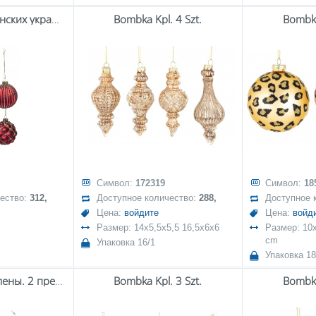
Набор рождественских украшений 4 предмета
Bombka Kpl. 4 Szt.
Bombka
Символ:
172319
Символ:
18
чество:
312,
Доступное количество:
288,
Доступное 
Цена:
войдите
Цена:
войд
Размер: 14x5,5x5,5 16,5x6x6
Размер: 10x
cm
Упаковка 16/1
Упаковка 18
Фенечки установлены. 2 предмета
Bombka Kpl. 3 Szt.
Bombka