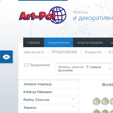
Мебель
и декоратив
о фирме
предложение
скоро в продаже
с
www.art-pol.ru
ПРЕДЛОЖЕНИЕ
Рождество
Ел
Продвижение
Уровень запасов.:
С самым
высоким
Bomb
Jesienne Inspiracje
Kolekcja Halloween
Rośliny Sztuczne
Зеркала