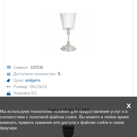
Символ:
183536
Доступное количество:
9,
Цена:
войдите
Размер: 28x13x13
Упаковка 6/1
x
Świecznik Na T-Light
Мы используем технологию «cookie» для предоставления услуг и в
соответствии с политикой файлов cookie. Вы можете в любое время
изменить правила хранения или доступа к файлам cookie в своем
браузере.