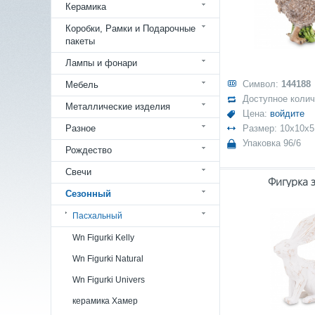
Керамика
Коробки, Рамки и Подарочные
пакеты
Лампы и фонари
Символ:
144188
Мебель
Доступное коли
Металлические изделия
Цена:
войдите
Разное
Размер: 10x10x5
Упаковка 96/6
Рождество
Свечи
Фигурка 
Сезонный
Пасхальный
Wn Figurki Kelly
Wn Figurki Natural
Wn Figurki Univers
керамика Хамер