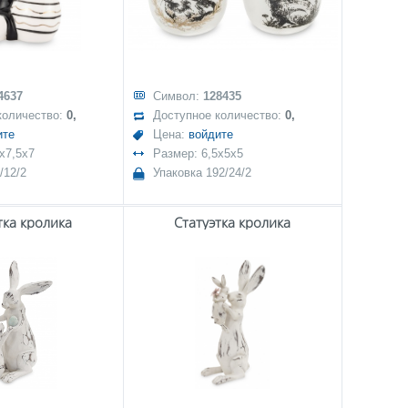
4637
Символ:
128435
количество:
0,
Доступное количество:
0,
ите
Цена:
войдите
x7,5x7
Размер: 6,5x5x5
/12/2
Упаковка 192/24/2
тка кролика
Статуэтка кролика