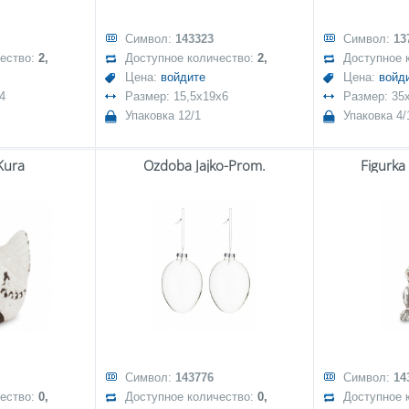
Символ:
143323
Символ:
13
чество:
2,
Доступное количество:
2,
Доступное 
Цена:
войдите
Цена:
войд
4
Размер: 15,5x19x6
Размер: 35
Упаковка 12/1
Упаковка 4/
Kura
Ozdoba Jajko-Prom.
Figurka
Символ:
143776
Символ:
14
чество:
0,
Доступное количество:
0,
Доступное 