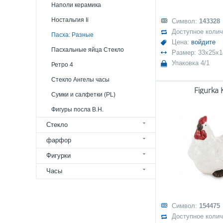
Наполи керамика
Ностальгия Ii
Символ:
143328
Доступное коли
Пасха: Разные
Цена:
войдите
Пасхальные яйца Стекло
Размер: 33x25x1
Упаковка 4/1
Ретро 4
Стекло Ангелы часы
Figurka 
Сумки и салфетки (PL)
Фигуры посла В.Н.
Стекло
фарфор
Фигурки
Часы
Символ:
154475
Доступное коли