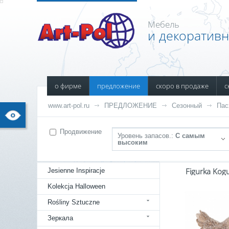
Мебель
и декоратив
о фирме
предложение
скоро в продаже
с
www.art-pol.ru
ПРЕДЛОЖЕНИЕ
Сезонный
Пас
Продвижение
Уровень запасов.:
С самым
высоким
Figurka Kog
Jesienne Inspiracje
Kolekcja Halloween
Rośliny Sztuczne
Зеркала