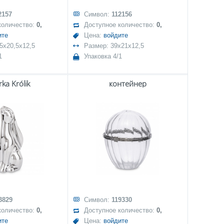
2157
Символ:
112156
количество:
0,
Доступное количество:
0,
ите
Цена:
войдите
5x20,5x12,5
Размер: 39x21x12,5
1
Упаковка 4/1
rka Królik
контейнер
3829
Символ:
119330
количество:
0,
Доступное количество:
0,
ите
Цена:
войдите