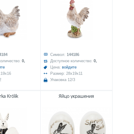
4184
Символ:
144186
количество:
0,
Доступное количество:
0,
ите
Цена:
войдите
x19x16
Размер: 28x19x11
2
Упаковка 12/3
rka Królik
Яйцо украшения