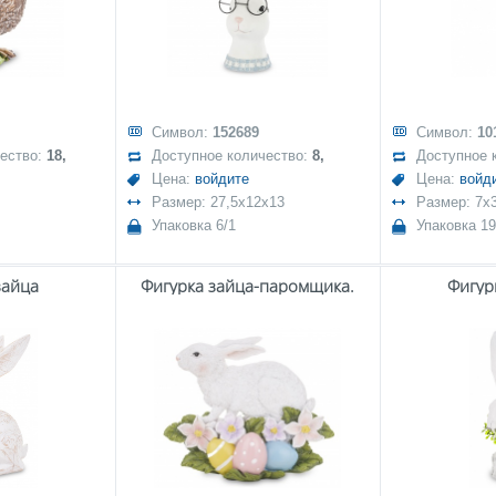
Символ:
152689
Символ:
10
чество:
18,
Доступное количество:
8,
Доступное 
Цена:
войдите
Цена:
войд
Размер: 27,5x12x13
Размер: 7x3
Упаковка 6/1
Упаковка 19
зайца
Фигурка зайца-паромщика.
Фигур