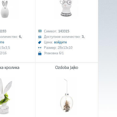
1193
Символ:
143315
количество:
6,
Доступное количество:
3,
ите
Цена:
войдите
,5x3,5
Размер: 28x13x10
2/16
Упаковка 6/1
ка кролика
Ozdoba Jajko