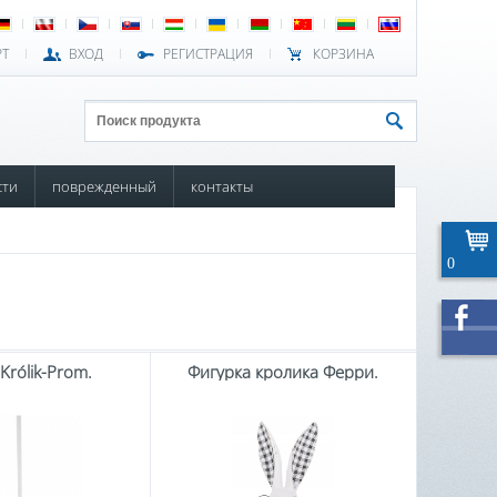
РТ
ВХОД
РЕГИСТРАЦИЯ
КОРЗИНА
сти
поврежденный
контакты
0
 Królik-Prom.
Фигурка кролика Ферри.