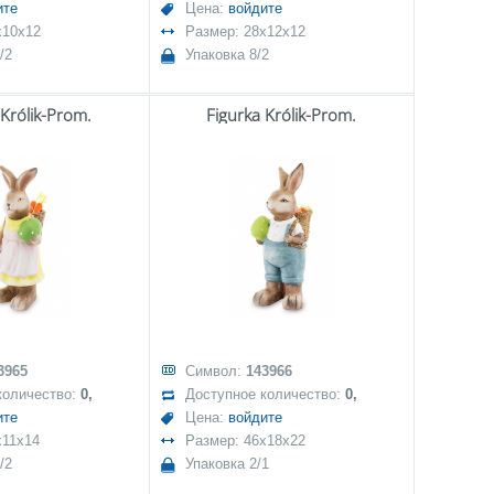
ите
Цена:
войдите
x10x12
Размер: 28x12x12
/2
Упаковка 8/2
 Królik-Prom.
Figurka Królik-Prom.
3965
Символ:
143966
количество:
0,
Доступное количество:
0,
ите
Цена:
войдите
x11x14
Размер: 46x18x22
/2
Упаковка 2/1