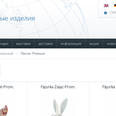
СТА
ные изделия
кидки
выставка
доставка
информация
акции
ново
хальный
Пасха: Разные
ut-Prom.
Figurka Zając-Prom.
Figurka