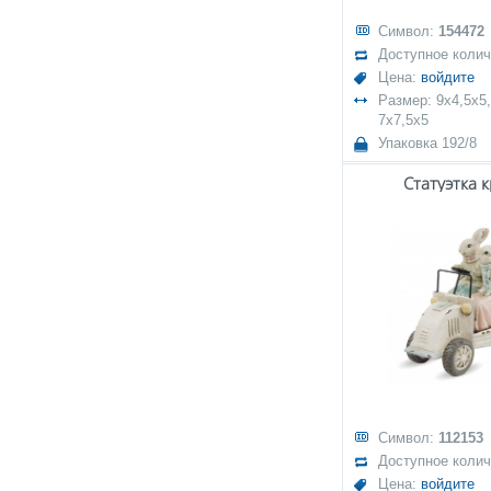
Символ:
154472
Доступное коли
Цена:
войдите
Размер: 9x4,5x5,
7x7,5x5
Упаковка 192/8
Статуэтка 
Символ:
112153
Доступное коли
Цена:
войдите