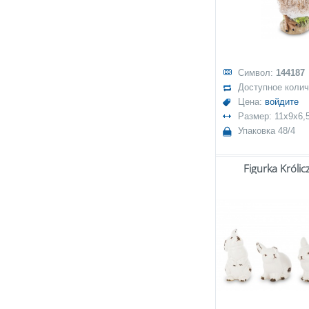
Символ:
144187
Доступное коли
Цена:
войдите
Размер: 11x9x6,
Упаковка 48/4
Figurka Króli