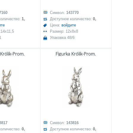
7160
Символ:
143770
количество:
1,
Доступное количество:
0,
ите
Цена:
войдите
x14x11,5
Размер: 12x8x8
1
Упаковка 48/6
 Królik-Prom.
Figurka Królik-Prom.
3817
Символ:
143816
количество:
0,
Доступное количество:
0,