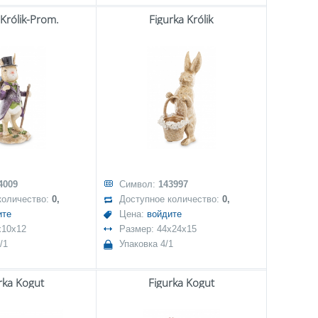
 Królik-Prom.
Figurka Królik
4009
Символ:
143997
количество:
0,
Доступное количество:
0,
ите
Цена:
войдите
x10x12
Размер: 44x24x15
/1
Упаковка 4/1
rka Kogut
Figurka Kogut