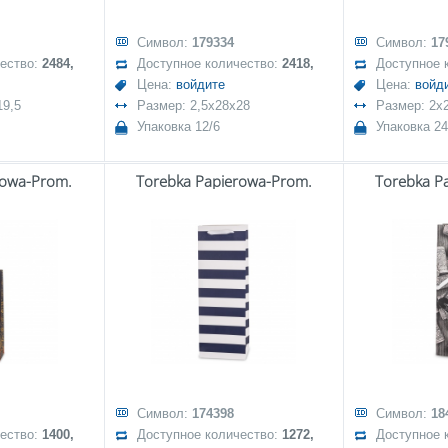
Символ:
179334
Символ:
17
чество:
2484,
Доступное количество:
2418,
Доступное 
Цена:
войдите
Цена:
войд
19,5
Размер: 2,5x28x28
Размер: 2x2
Упаковка 12/6
Упаковка 24
rowa-Prom.
Torebka Papierowa-Prom.
Torebka P
Символ:
174398
Символ:
18
чество:
1400,
Доступное количество:
1272,
Доступное 