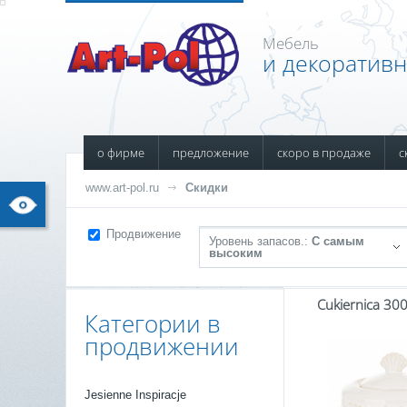
Мебель
и декоратив
о фирме
предложение
скоро в продаже
с
www.art-pol.ru
Скидки
Продвижение
Уровень запасов.:
С самым
высоким
Cukiernica 30
Категории в
продвижении
Jesienne Inspiracje