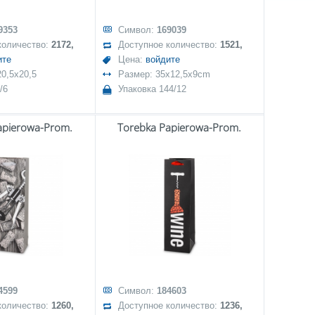
9353
Символ:
169039
количество:
2172,
Доступное количество:
1521,
ите
Цена:
войдите
0,5x20,5
Размер: 35x12,5x9cm
/6
Упаковка 144/12
apierowa-Prom.
Torebka Papierowa-Prom.
4599
Символ:
184603
количество:
1260,
Доступное количество:
1236,