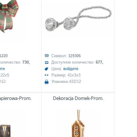
1220
Символ:
119306
количество:
730,
Доступное количество:
677,
ите
Цена:
войдите
x22x5
Размер: 41x3x3
/12
Упаковка 432/12
apierowa-Prom.
Dekoracja Domek-Prom.