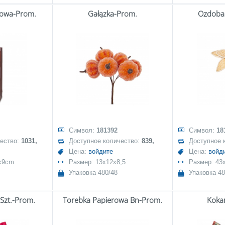
rowa-Prom.
Gałązka-Prom.
Ozdoba 
Символ:
181392
Символ:
18
чество:
1031,
Доступное количество:
839,
Доступное 
Цена:
войдите
Цена:
войд
5x9cm
Размер: 13x12x8,5
Размер: 43
Упаковка 480/48
Упаковка 48
 Szt.-Prom.
Torebka Papierowa Bn-Prom.
Koka