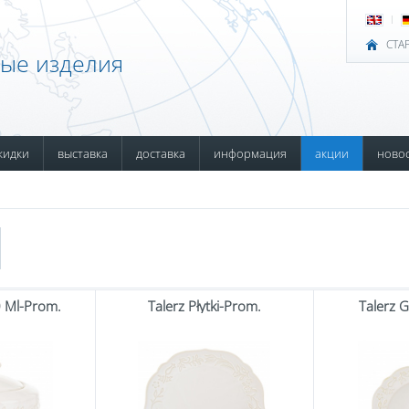
СТА
ные изделия
кидки
выставка
доставка
информация
акции
ново
0 Ml-Prom.
Talerz Płytki-Prom.
Talerz 