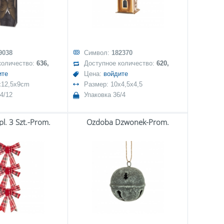
9038
Символ:
182370
количество:
636,
Доступное количество:
620,
ите
Цена:
войдите
x12,5x9cm
Размер: 10x4,5x4,5
4/12
Упаковка 36/4
l. 3 Szt.-Prom.
Ozdoba Dzwonek-Prom.