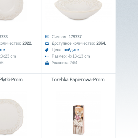
9333
Символ:
179337
количество:
2922,
Доступное количество:
2864,
ите
Цена:
войдите
23x23 cm
Размер: 4x13x13 cm
/6
Упаковка 24/4
Płytki-Prom.
Torebka Papierowa-Prom.