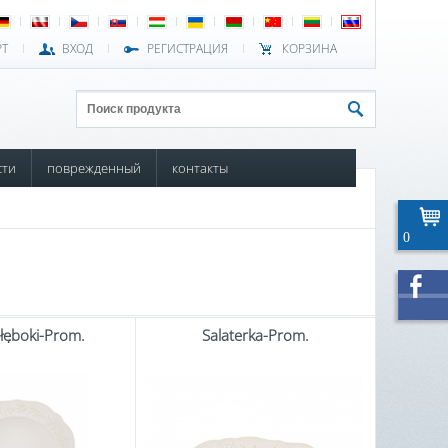
РТ
ВХОД
РЕГИСТРАЦИЯ
КОРЗИНА
сти
поврежденный
контакты
0
Głęboki-Prom.
Salaterka-Prom.