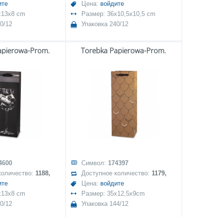
ите
Цена:
войдите
x13x8 cm
Размер: 36x10,5x10,5 cm
0/12
Упаковка 240/12
apierowa-Prom.
Torebka Papierowa-Prom.
4600
Символ:
174397
количество:
1188,
Доступное количество:
1179,
ите
Цена:
войдите
x13x8 cm
Размер: 35x12,5x9cm
0/12
Упаковка 144/12