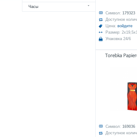
Часы
Символ:
179323
Доступное коли
Цена:
войдите
Размер: 2x19,5x
Упаковка 24/6
Torebka Papie
Символ:
169036
Доступное коли