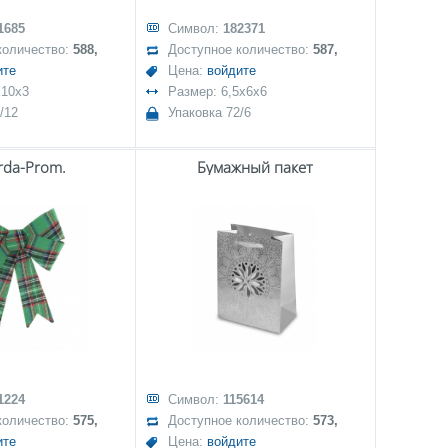
1685
Символ:
182371
количество:
588,
Доступное количество:
587,
ите
Цена:
войдите
x10x3
Размер: 6,5x6x6
/12
Упаковка 72/6
rda-Prom.
Бумажный пакет
1224
Символ:
115614
количество:
575,
Доступное количество:
573,
ите
Цена:
войдите