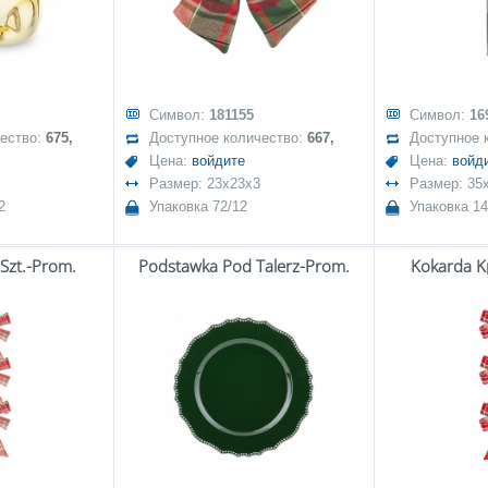
Символ:
181155
Символ:
16
чество:
675,
Доступное количество:
667,
Доступное 
Цена:
войдите
Цена:
войд
Размер: 23x23x3
Размер: 35
2
Упаковка 72/12
Упаковка 14
 Szt.-Prom.
Podstawka Pod Talerz-Prom.
Kokarda Kp