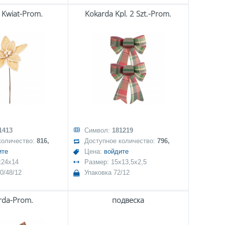
Kwiat-Prom.
Kokarda Kpl. 2 Szt.-Prom.
1413
Символ:
181219
количество:
816,
Доступное количество:
796,
ите
Цена:
войдите
x24x14
Размер: 15x13,5x2,5
0/48/12
Упаковка 72/12
rda-Prom.
подвеска