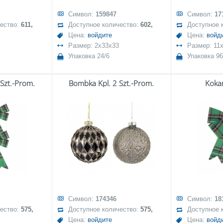
Символ:
159847
Символ:
17
чество:
611,
Доступное количество:
602,
Доступное 
Цена:
войдите
Цена:
войд
Размер: 2x33x33
Размер: 11
Упаковка 24/6
Упаковка 96
 Szt.-Prom.
Bombka Kpl. 2 Szt.-Prom.
Koka
Символ:
174346
Символ:
18
чество:
575,
Доступное количество:
575,
Доступное 
Цена:
войдите
Цена:
войд