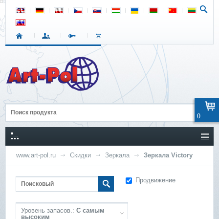
0
www.art-pol.ru
Скидки
Зеркала
Зеркала Victory
Продвижение
Уровень запасов.:
С самым
высоким