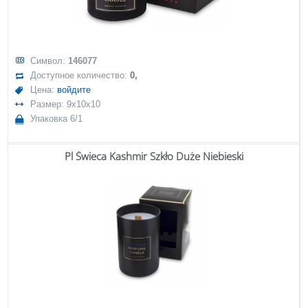
Символ:
146077
Доступное количество:
0,
Цена:
войдите
Размер: 9x10x10
Упаковка 6/1
Pl Świeca Kashmir Szkło Duże Niebieski