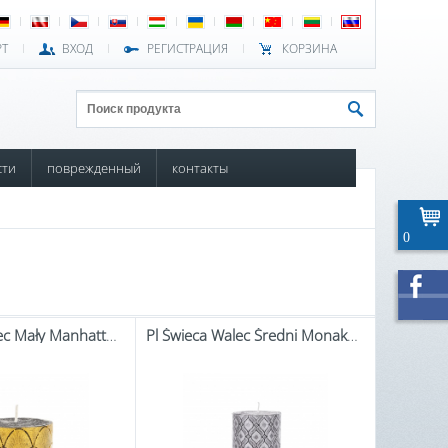
РТ
ВХОД
РЕГИСТРАЦИЯ
КОРЗИНА
сти
поврежденный
контакты
0
Pl Świeca Walec Mały Manhattan Czarny Złoto
Pl Świeca Walec Średni Monako Srebrno Czarny