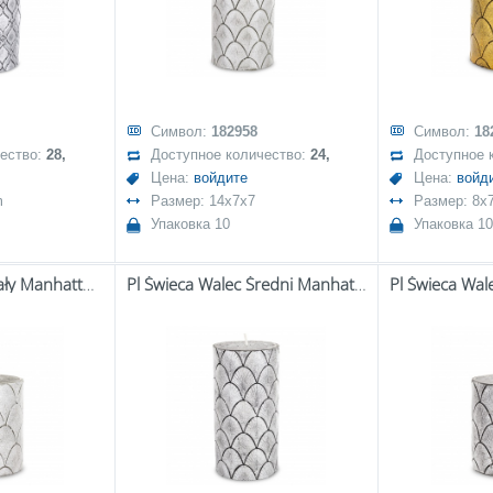
Символ:
182958
Символ:
18
чество:
28,
Доступное количество:
24,
Доступное 
Цена:
войдите
Цена:
войд
m
Размер: 14x7x7
Размер: 8x
Упаковка 10
Упаковка 10
Pl Świeca Walec Mały Manhattan Szary Srebro
Pl Świeca Walec Średni Manhattan Czarny Srebro