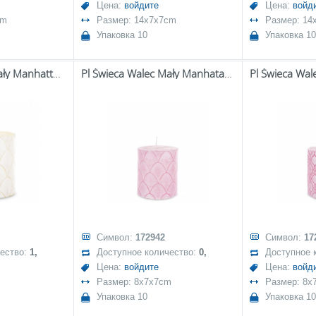
Цена:
войдите
Цена:
войд
cm
Размер: 14x7x7cm
Размер: 14
Упаковка 10
Упаковка 10
Pl Świeca Walec Mały Manhattan Biały Perła
Pl Świeca Walec Mały Manhatan Róż
Символ:
172942
Символ:
17
чество:
1,
Доступное количество:
0,
Доступное 
Цена:
войдите
Цена:
войд
Размер: 8x7x7cm
Размер: 8x
Упаковка 10
Упаковка 10