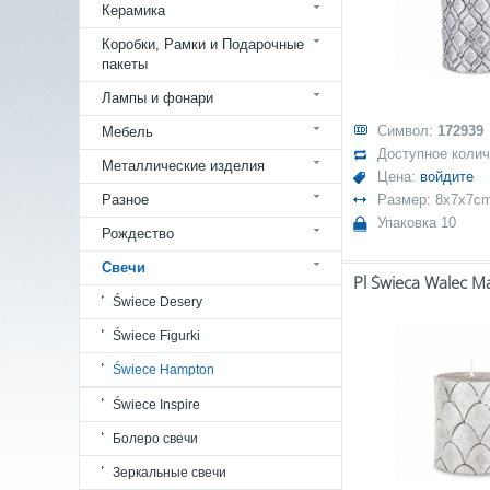
Керамика
Коробки, Рамки и Подарочные
пакеты
Лампы и фонари
Символ:
172939
Мебель
Доступное коли
Металлические изделия
Цена:
войдите
Разное
Размер: 8x7x7c
Упаковка 10
Рождество
Свечи
Świece Desery
Świece Figurki
Świece Hampton
Świece Inspire
Болеро свечи
Зеркальные свечи