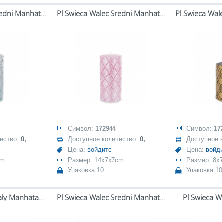
Pl Świeca Walec Średni Manhatan Mięta
Pl Świeca Walec Średni Manhatan Róż
Символ:
172944
Символ:
17
чество:
0,
Доступное количество:
0,
Доступное 
Цена:
войдите
Цена:
войд
cm
Размер: 14x7x7cm
Размер: 8x
Упаковка 10
Упаковка 10
Pl Świeca Walec Mały Manhatan Mięta
Pl Świeca Walec Średni Manhatan Czarny
Pl Świeca W