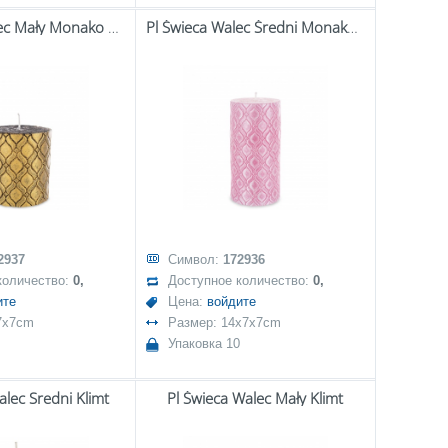
Pl Świeca Walec Mały Monako Złoto Czarny
Pl Świeca Walec Średni Monako Róż
2937
Символ:
172936
количество:
0,
Доступное количество:
0,
ите
Цена:
войдите
7x7cm
Размер: 14x7x7cm
Упаковка 10
alec Sredni Klimt
Pl Świeca Walec Mały Klimt