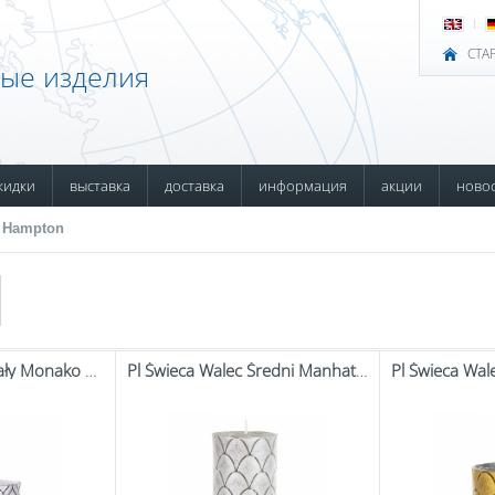
СТА
ные изделия
кидки
выставка
доставка
информация
акции
ново
 Hampton
Pl Świeca Walec Mały Monako Srebrno Czarny
Pl Świeca Walec Średni Manhattan Szary Srebro