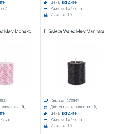
ите
Цена:
войдите
x7x7
Размер: 8x7x7cm
Упаковка 10
Pl Świeca Walec Mały Monako Róż
Pl Świeca Walec Mały Manhatan Czarny
2935
Символ:
172947
количество:
0,
Доступное количество:
0,
ите
Цена:
войдите
7x7cm
Размер: 8x7x7cm
Упаковка 10