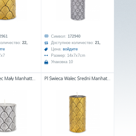
2961
Символ:
172940
количество:
22,
Доступное количество:
21,
ите
Цена:
войдите
7x7
Размер: 14x7x7cm
Упаковка 10
Pl Świeca Walec Mały Manhattan Czarny Srebro
Pl Świeca Walec Średni Manhattan Czarny Złoto