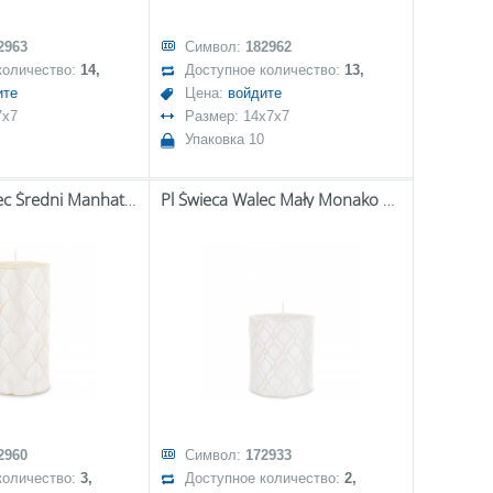
2963
Символ:
182962
количество:
14,
Доступное количество:
13,
ите
Цена:
войдите
7x7
Размер: 14x7x7
Упаковка 10
Pl Świeca Walec Średni Manhattan Biały Perła
Pl Świeca Walec Mały Monako Biały
2960
Символ:
172933
количество:
3,
Доступное количество:
2,