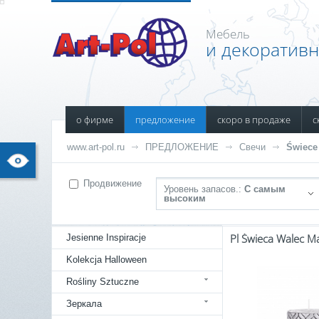
Мебель
и декоратив
о фирме
предложение
скоро в продаже
с
www.art-pol.ru
ПРЕДЛОЖЕНИЕ
Свечи
Świece
Продвижение
Уровень запасов.:
С самым
высоким
Jesienne Inspiracje
Kolekcja Halloween
Rośliny Sztuczne
Зеркала