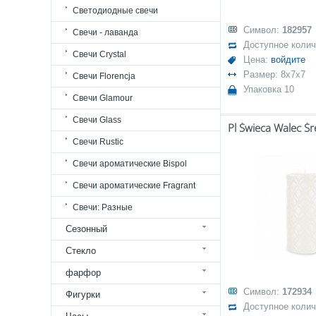
Светодиодные свечи
Символ:
182957
Свечи - лаванда
Доступное коли
Свечи Crystal
Цена:
войдите
Размер: 8x7x7
Свечи Florencja
Упаковка 10
Свечи Glamour
Свечи Glass
Свечи Rustic
Свечи ароматические Bispol
Свечи ароматические Fragrant
Свечи: Разные
Сезонный
Стекло
фарфор
Символ:
172934
Фигурки
Доступное коли