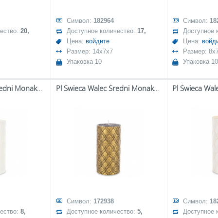
Символ:
182964
Символ:
18
чество:
20,
Доступное количество:
17,
Доступное 
Цена:
войдите
Цена:
войд
Размер: 14x7x7
Размер: 8x
Упаковка 10
Упаковка 10
Pl Świeca Walec Średni Monako Biały
Pl Świeca Walec Średni Monako Złoto Czarny
Символ:
172938
Символ:
18
чество:
8,
Доступное количество:
5,
Доступное 