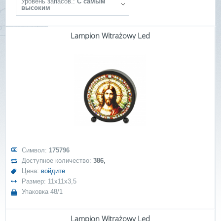
Уровень запасов.:
С самым
высоким
Lampion Witrażowy Led
Символ:
175796
Доступное количество:
386,
Цена:
войдите
Размер: 11x11x3,5
Упаковка 48/1
Lampion Witrażowy Led